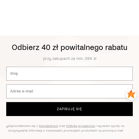
Odbierz 40 zł powitalnego rabatu
przy zakupach za min. 399 zł
ZAPISUJĘ SIĘ
Zapoznałam/em się z
Regulaminem
oraz
Polityką prywatności
i wyrażam zgodę na
otrzymywanie informacji o nowościach, promocjach, produktach za pomocą e-mail