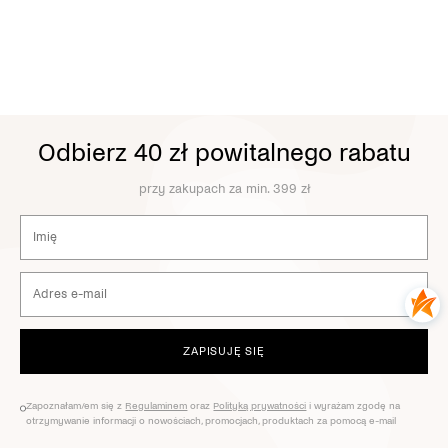
Odbierz 40 zł powitalnego rabatu
przy zakupach za min. 399 zł
ZAPISUJĘ SIĘ
Zapoznałam/em się z
Regulaminem
oraz
Polityką prywatności
i wyrażam zgodę na
otrzymywanie informacji o nowościach, promocjach, produktach za pomocą e-mail