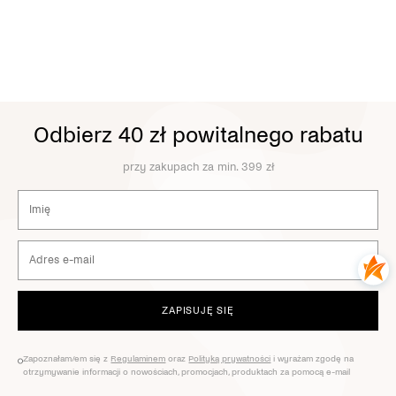
Odbierz 40 zł powitalnego rabatu
przy zakupach za min. 399 zł
ZAPISUJĘ SIĘ
Zapoznałam/em się z
Regulaminem
oraz
Polityką prywatności
i wyrażam zgodę na
otrzymywanie informacji o nowościach, promocjach, produktach za pomocą e-mail