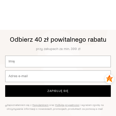
Odbierz 40 zł powitalnego rabatu
przy zakupach za min. 399 zł
ZAPISUJĘ SIĘ
Zapoznałam/em się z
Regulaminem
oraz
Polityką prywatności
i wyrażam zgodę na
otrzymywanie informacji o nowościach, promocjach, produktach za pomocą e-mail