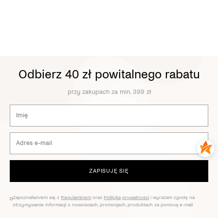
Odbierz 40 zł powitalnego rabatu
przy zakupach za min. 399 zł
ZAPISUJĘ SIĘ
Zapoznałam/em się z
Regulaminem
oraz
Polityką prywatności
i wyrażam zgodę na
otrzymywanie informacji o nowościach, promocjach, produktach za pomocą e-mail