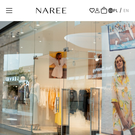
PL
/
EN