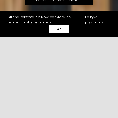
Strona korzysta z plików cookie w celu
Polityką
.
realizacji usług zgodnie z
prywatności
OK
INSPIRACJE
LIFESTYLE