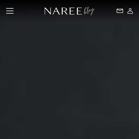
Przejdź
do
zawartości