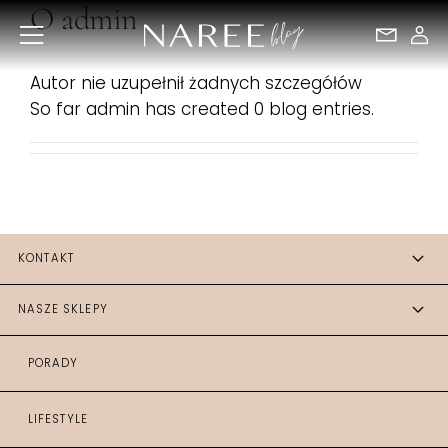
O
admin
Przejdź
do
zawartości
Autor nie uzupełnił żadnych szczegółów
So far admin has created 0 blog entries.
KONTAKT
NASZE SKLEPY
PORADY
LIFESTYLE