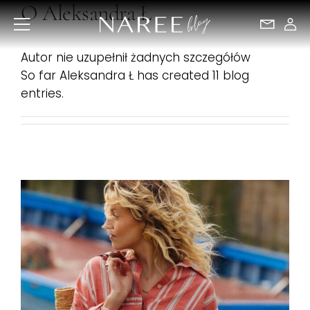
O
Aleksandra Ł
Przejdź
do
zawartości
Autor nie uzupełnił żadnych szczegółów
So far Aleksandra Ł has created 11 blog
entries.