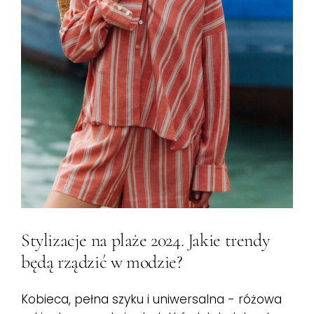
Stylizacje na plaże 2024. Jakie trendy będą rządzić w modzie?
Stylizacje na plaże 2024. Jakie trendy
będą rządzić w modzie?
Kobieca, pełna szyku i uniwersalna - różowa