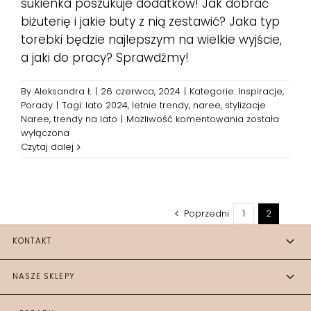
sukienka poszukuje dodatków! Jak dobrać
biżuterię i jakie buty z nią zestawić? Jaka typ
torebki będzie najlepszym na wielkie wyjście,
a jaki do pracy? Sprawdźmy!
By
Aleksandra Ł
|
26 czerwca, 2024
|
Kategorie:
Inspiracje
,
Porady
|
Tagi:
lato 2024
,
letnie trendy
,
naree
,
stylizacje
Stylizacje
Naree
,
trendy na lato
|
Możliwość komentowania
została
na
wyłączona
plaże
Czytaj dalej
2024.
Jakie
trendy
będą
Poprzedni
1
2
rządzić
w
KONTAKT
modzie?
NASZE SKLEPY