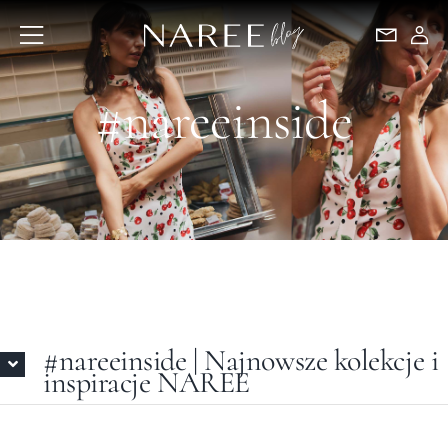
Przejdź
do
zawartości
#nareeinside
#nareeinside | Najnowsze kolekcje i
inspiracje NAREE