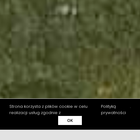
Strona korzysta z plików cookie w celu
Polityką
.
realizacji usług zgodnie z
prywatności
W dzisiejszym poście przeniesiemy Was w
OK
magiczny świat
Cottagecore – modowego
trendu, który podbija serca miłośniczek