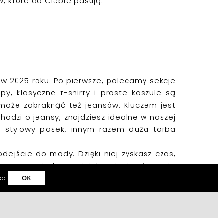
, które do Ciebie pasują.
w 2025 roku. Po pierwsze, polecamy sekcje
py, klasyczne t-shirty i proste koszule są
e może zabraknąć też jeansów. Kluczem jest
hodzi o jeansy, znajdziesz idealne w naszej
az stylowy pasek, innym razem duża torba
ejście do mody. Dzięki niej zyskasz czas,
 procesem i obserwuj, jak zmienia się Twoja
ści
.
OK