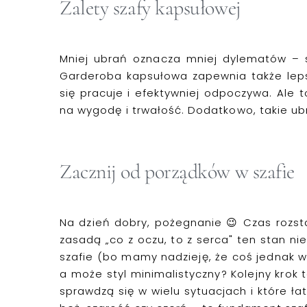
Zalety szafy
kapsułowej
Mniej ubrań oznacza mniej dylematów – s
Garderoba
kapsułowa
zapewnia także leps
się pracuje i efektywniej odpoczywa.
Ale t
na
wygod
ę
i trwał
ość
.
Dodatkowo, takie ubr
Zacznij od porządków w szafie
Na dzień dobry, pożegnanie
😉
Czas rozsta
zasadą „co z oczu, to z serca" ten stan ni
szafie (
bo
mamy nadzieję, że coś
jednak
w
a może styl minimalistyczny? Kolejny krok 
sprawdzą się w wielu sytuacjach i które ł