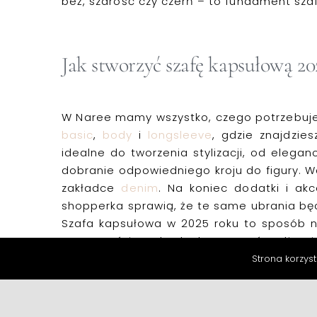
beż, szarość czy czerń – to
fundament sza
Jak stworzyć
szafę
kapsułową
20
W Naree mamy wszystko, czego potrzebujes
basic
,
body
i
longsleeve
, gdzie znajdzie
idealne do tworzenia stylizacji, od elega
dobranie odpowiedniego kroju do figury. Wa
zakładce
denim
. Na koniec
dodatki i akc
shopperka sprawią, że te same ubrania bę
Szafa kapsułowa w 2025 roku to sposób na
przestrzeń i swobodę, by tworzyć stylizacj
garderoba. W nowym roku postaw na swój w
Strona korzyst