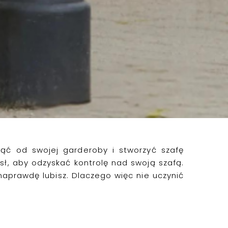
ąć od swojej garderoby i stworzyć
szafę
ł, aby odzyskać kontrolę nad swoją szafą.
e naprawdę lubisz. Dlaczego więc nie uczynić