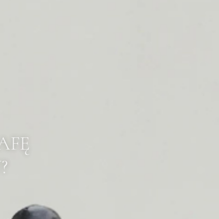
AFĘ
?