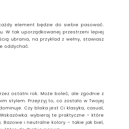
 każdy element będzie do siebie pasować.
. W tak uporządkowanej przestrzeni lepiej
ścią
ubrania
,
na przykład
z
wełn
y
,
stawiasz
rze oddychać.
rzez ostatni rok. Może boleć, ale zgodnie z
oim stylem.
Przejrzyj to, co zostało w Twojej
 dominuje. Czy bliska jest Ci
klasyka
, casual,
 Wskazówka: wybieraj te praktyczne – które
.
Bazowe i neutralne kolory – takie jak biel,