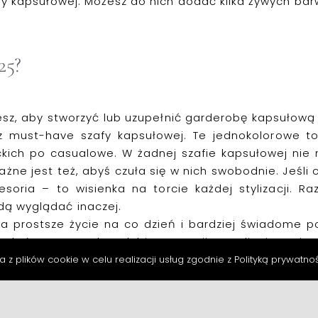
fy
kapsułowej
.
Możesz
do nich dodać kilka żywych barw
25
?
z, aby stworzyć lub uzupełnić
garderobę kapsułową
sz
must-have szafy kapsułowej
. Te jednokolorowe to
nckich po casualowe. W żadnej szafie kapsułowej ni
żne jest też, abyś czuła się w nich swobodnie. Jeśli c
esoria
– to wisienka na torcie każdej stylizacji. R
dą wyglądać inaczej.
 prostsze życie na co dzień i bardziej świadome pod
e, które naprawdę polubisz. Zacznij powoli, ciesz się
łasny styl – Naree chętnie Ci w tym pomoże!
a z plików cookie w celu realizacji usług zgodnie z
Polityką prywatno