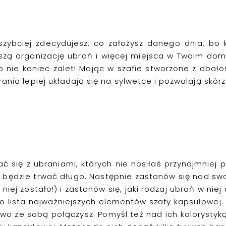
zybciej zdecydujesz, co założysz danego dnia, bo
zą organizację ubrań i więcej miejsca w Twoim domu
o nie koniec zalet!
Mając w szafie s
t
worzone
z dbało
ania l
epiej układają się na sylwetce i pozwalają skó
ć się z ubraniami, których nie nosiłaś przynajmniej p
e będzie trwać długo.
Następnie zastanów się nad sw
 niej
zostało
!
) i zastanów się, jaki rodzaj ubrań w niej
to
lista najważniejszych elementów szafy
kapsułowej
.
atwo ze sobą połączysz.
P
omyśl
też
nad ich kolorystyką