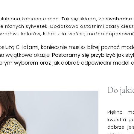
lubiona kobieca cecha. Tak się składa, że
swobodne s
rajnie różnych sylwetek. Dodatkowo ostatnimi czasy cie
 wzorów i kolorów, które z łatwością można dopasować
 posłużą Ci latami, koniecznie musisz bliżej poznać mo
 na wyjątkowe okazje.
Postaramy się przybliżyć jak sty
brym wyborem oraz jak dobrać odpowiedni model do
Do jakie
Piękno m
kwestią gu
dobrze je