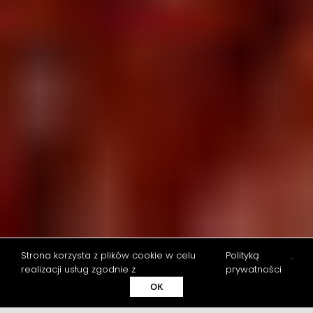
Strona korzysta z plików cookie w celu
Polityką
.
realizacji usług zgodnie z
prywatności
Sukienki
z bufiastymi rękawami
OK
to jeden z
najgorętszych trendów ostatnich sezonów.